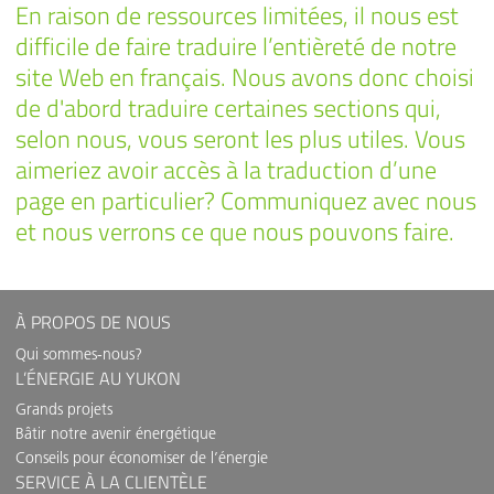
En raison de ressources limitées, il nous est
difficile de faire traduire l’entièreté de notre
site Web en français. Nous avons donc choisi
de d'abord traduire certaines sections qui,
selon nous, vous seront les plus utiles. Vous
aimeriez avoir accès à la traduction d’une
page en particulier? Communiquez avec nous
et nous verrons ce que nous pouvons faire.
À PROPOS DE NOUS
Qui sommes-nous?
L’ÉNERGIE AU YUKON
Grands projets
Bâtir notre avenir énergétique
Conseils pour économiser de l’énergie
SERVICE À LA CLIENTÈLE