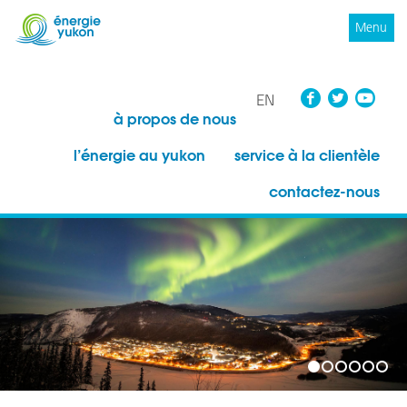
Menu
Facebo
Twit
Y
EN
à propos de nous
l’énergie au yukon
service à la clientèle
contactez-nous
1
2
3
4
5
6